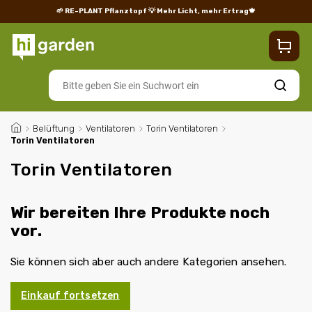
🌱 RE-PLANT Pflanztopf
💡 Mehr Licht, mehr Ertrag🍁
Blog
Lieferung
Rücksendungen und Reklamationen
Impres
Suchen
/
Belüftung
/
Ventilatoren
/
Torin Ventilatoren
/
Torin Ventilatoren
Torin Ventilatoren
Wir bereiten Ihre Produkte noch
vor.
Sie können sich aber auch andere Kategorien ansehen.
Einkauf fortsetzen