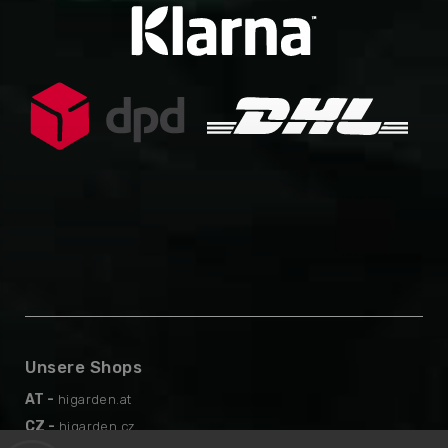
Unsere Shops
AT -
higarden.at
CZ -
higarden.cz